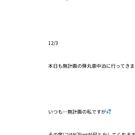
12/3
本日も無計画の弾丸車中泊に行ってきま
いつも…無計画の私ですが
その度にVAN’Pingが何とかしてくれま