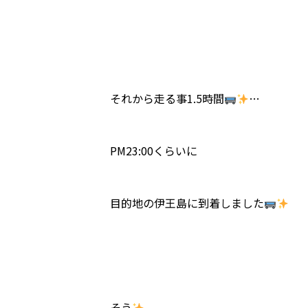
それから走る事1.5時間
…
PM23:00くらいに
目的地の伊王島に到着しました
そう