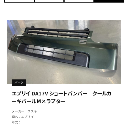
パーツ
エブリイ DA17V ショートバンパー クールカ
ーキパールM×ラプター
メーカー：スズキ
車名：エブリイ
年式：